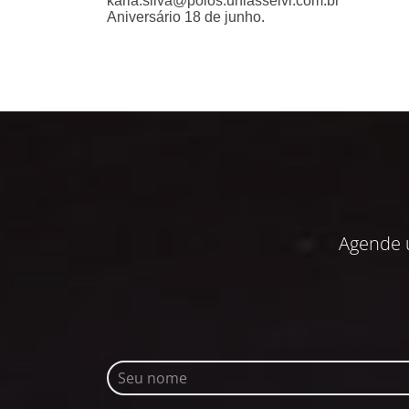
karla.silva@polos.uniasselvi.com.br
Aniversário 18 de junho.
Agende 