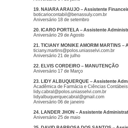
19. NAIARA ARAUJO – Assistente Financei
boticariocontabil@benassuly.com.br
Aniversário 18 de setembro
20. ICARO PORTELA – Assistente Administr
Aniversário 29 de Agosto
21. TICIANY MONIKE AMORIM MARTINS – Ass
ticiany.martins@polos.uniasselvi.com.br
Aniversário 21 de julho
22. ELVIS CORDEIRO – MANUTENÇÃO
Aniversário 17 de Março
23. LIDY ALBUQUERQUE – Assistente Admin
Acadêmica de Farmácia e Ciências Contábeis 
lidy.cabral@polos.uniasselvi.com.br
lidyalbuquerquecabral@gmail.com
Aniversário 06 de janeiro
24. LANDER JHON – Assistente Administrat
Aniversário 25 de maio
25. DAVID BARBOSA DOS SANTOS – Assiste