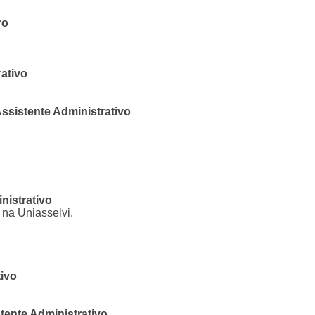
ro
ativo
istente Administrativo
istrativo
na Uniasselvi.
ivo
nte Administrativo