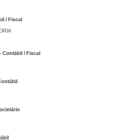
l / Fiscal
ORIA
Contábil / Fiscal
ontábil
ocietário
ábil